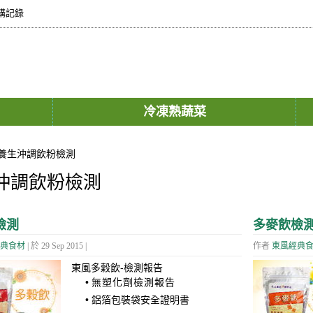
購記錄
冷凍熟蔬菜
養生沖調飲粉檢測
沖調飲粉檢測
檢測
多麥飲檢
典食材
| 於 29 Sep 2015 |
作者
東風經典
東風多穀飲-檢測報告
•
無塑化劑檢測報告
•
鋁箔包裝袋安全證明書