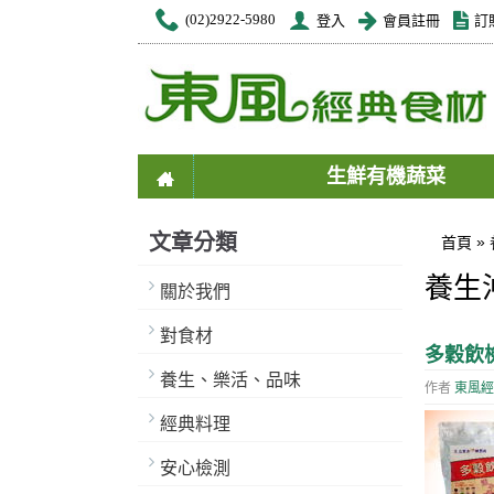
(02)2922-5980
登入
會員註冊
訂
生鮮有機蔬菜
文章分類
»
首頁
養生
關於我們
對食材
多穀飲
養生、樂活、品味
作者
東風經
經典料理
安心檢測