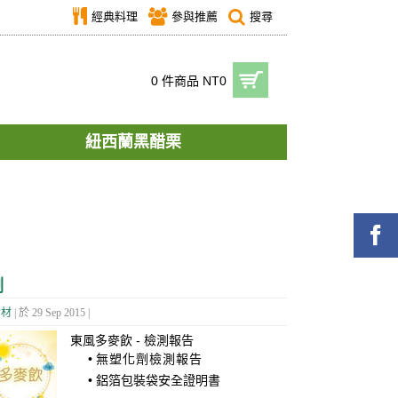
經典料理
參與推薦
搜尋
0 件商品 NT0
紐西蘭黑醋栗
測
食材
| 於 29 Sep 2015 |
東風多麥飲 - 檢測報告
•
無塑化劑檢測報告
•
鋁箔包裝袋安全證明書