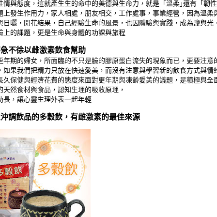
性情與態度，這就產生生的命中的美德與生命力，就是「溫柔｣還有「韌性
題上發生作用力，家人相處，朋友相交，工作處事，事業經營，因為溫柔
與日曬，開花結果，自己經驗生命的風景，也因體驗與實踐，成為鹽與光
臉上的課題，更是生命與身體的功課與旅程
不急不徐以雌激素飲食幫助
期的婦女，所面臨的不只是臉的膠原蛋白流失的現象而已，更要注意的
，如果我們把精力只放在快速愛美，而沒有注意與學習新的飲食方式與情
長久保健與經濟花費的態度來面對更年期與凍齡愛美的議題，是積極與全
的天然食材與食品，認知生理的吸收原理，
助長，讓心靈生理外表一起年輕
生沖調飲品的多穀飲，有雌激素的最佳來源