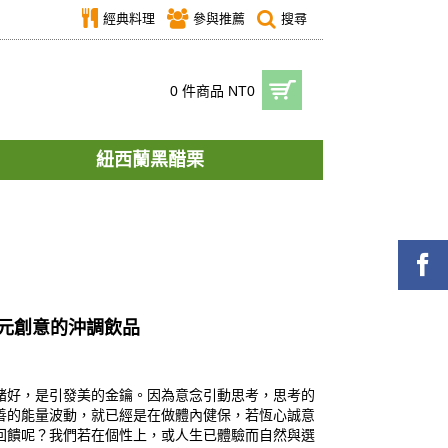
經典料理
參與推薦
搜尋
0 件商品 NT0
紐西蘭黑醋栗
多元創意的沖調飲品
緒好，是引發美的金鑰。因為意念引動思考，思考的
善的能量波動，就已經是在做體內健保，若恆心誠意
回饋呢？我們若在個性上，或人生已體驗而自然與選