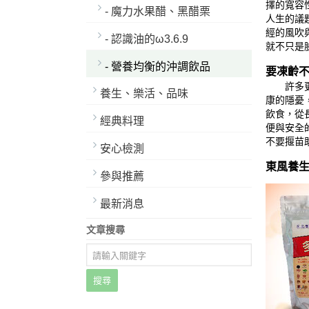
擇的寬容
- 魔力水果醋、黑醋栗
人生的議
經的風吹
- 認識油的ω3.6.9
就不只是
- 營養均衡的沖調飲品
要凍齡
許多更年
養生、樂活、品味
康的隱憂
飲食，從
經典料理
便與安全
不要揠苗
安心檢測
東風養
參與推薦
最新消息
文章搜尋
搜尋