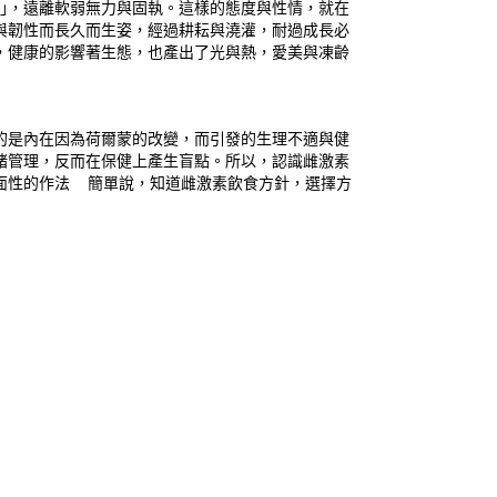
｣，遠離軟弱無力與固執。這樣的態度與性情，就在
與韌性而長久而生姿，經過耕耘與澆灌，耐過成長必
，健康的影響著生態，也產出了光與熱，愛美與凍齡
是內在因為荷爾蒙的改變，而引發的生理不適與健
緒管理，反而在保健上產生盲點。所以，認識雌激素
面性的作法 簡單說，知道雌激素飲食方針，選擇方