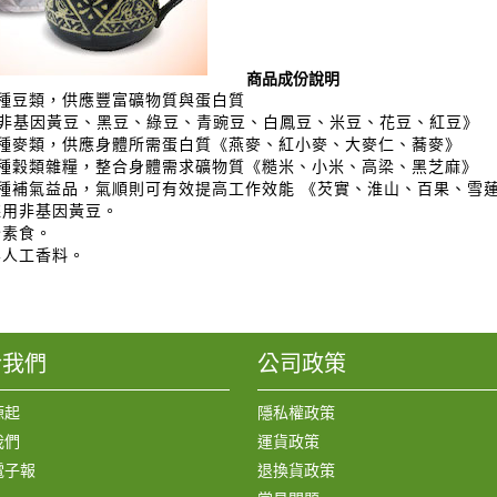
商品成份說明
8種豆類，供應豐富礦物質與蛋白質
因黃豆、黑豆、綠豆、青豌豆、白鳳豆、米豆、花豆、紅豆》
麥類，供應身體所需蛋白質《燕麥、紅小麥、大麥仁、蕎麥》
種穀類雜糧，整合身體需求礦物質《糙米、小米、高梁、黑芝麻》
氣益品，氣順則可有效提高工作效能 《芡實、淮山、百果、雪
非基因黃豆。
素食。
工香料。
於我們
公司政策
源起
隱私權政策
我們
運貨政策
電子報
退換貨政策