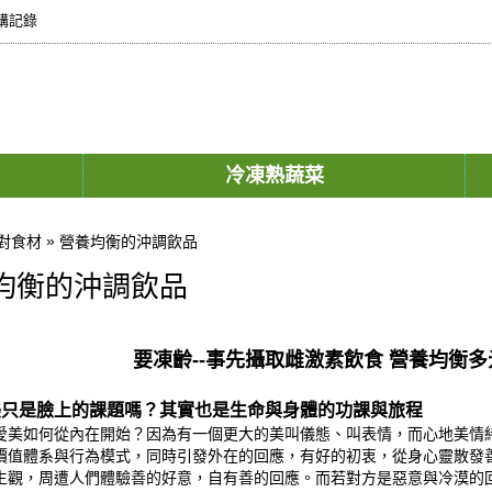
購記錄
冷凍熟蔬菜
»
對食材
營養均衡的沖調飲品
均衡的沖調飲品
要凍齡--事先攝取雌激素飲食 營養均衡
美只是臉上的課題嗎？其實也是生命與身體的功課與旅程
愛美如何從內在開始？因為有一個更大的美叫儀態、叫表情，而心地美情
價值體系與行為模式，同時引發外在的回應，有好的初衷，從身心靈散發
生觀，周遭人們體驗善的好意，自有善的回應。而若對方是惡意與冷漠的