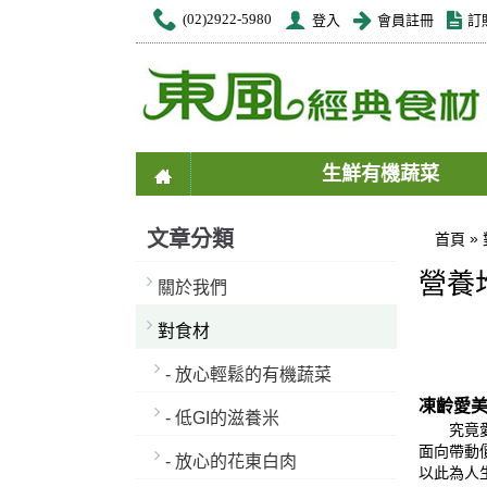
(02)2922-5980
登入
會員註冊
訂
生鮮有機蔬菜
文章分類
»
首頁
營養
關於我們
對食材
- 放心輕鬆的有機蔬菜
凍齡愛
- 低GI的滋養米
究竟
面向帶動
- 放心的花東白肉
以此為人