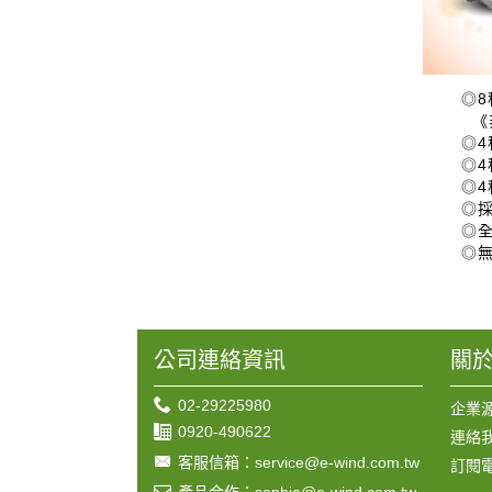
◎
《非基
◎4種
◎4
◎4種補
◎採用
◎全
◎無人
公司連絡資訊
關
02-29225980
企業
0920-490622
連絡
客服信箱：service@e-wind.com.tw
訂閱
產品合作：sophia@e-wind.com.tw