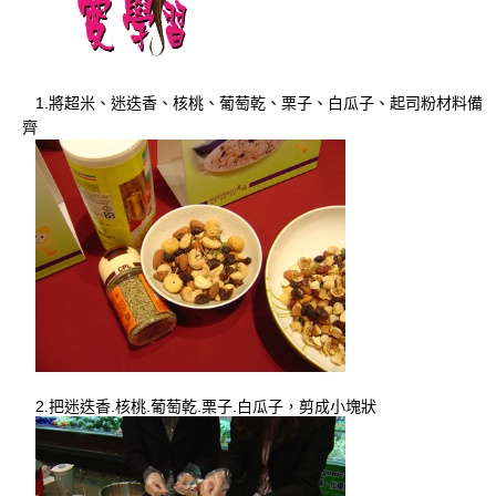
1.將超米、迷迭香、核桃、葡萄乾、栗子、白瓜子、起司粉材料備
齊
2.把迷迭香.核桃.葡萄乾.栗子.白瓜子，剪成小塊狀