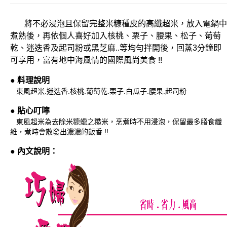
將不必浸泡且保留完整米糠種皮的高纖超米，放入電鍋中
煮熟後，再依個人喜好加入核桃、栗子、腰果、松子、葡萄
乾、迷迭香及起司粉或黑芝麻..等均勻拌開後，回蒸3分鐘即
可享用，富有地中海風情的國際風尚美食 !!
● 料理說明
東風超米.迷迭香.核桃.葡萄乾.栗子.白瓜子.腰果.起司粉
● 貼心叮嚀
東風超米為去除米糠蠟之糙米，烹煮時不用浸泡，保留最多膳食纖
維，煮時會散發出濃濃的飯香 !!
●
內文說明：