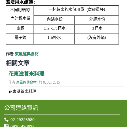
煮法用水建議 :
一杯超米的水份用量 (煮飯量杯)
不同用鍋的
內外鍋水量
內鍋水份
外鍋水份
電鍋
1.2~1.3杯水
1杯水
電子鍋
1.5杯水
(沒有外鍋)
作者
東風經典食材
相關文章
花東滋養米料理
作者
東風經典食材
| 於 02 Jun 2015 |
花東滋養米料理
公司連絡資訊
02-29225980
0920-490622