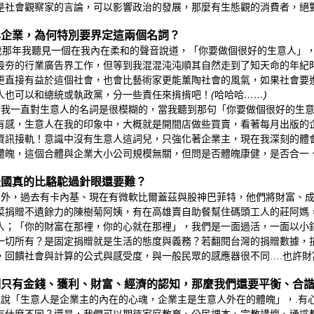
是社會觀察家的言論，可以影響政治的發展，那麼有生態觀的消費者，絕
與企業，為何特別要界定這兩個名詞？
年我聽見一個在我內在柔和的聲音說道，「你要做個很好的生意人」，
最夯的行業廣告界工作，但等到我混混沌沌順其自然走到了知天命的年紀
更直接有益於這個社會，也會比藝術家更能薰陶社會的風氣，如果社會要
人也可以和總統或執政黨，分一些責任來揹揹吧！
(
哈哈哈
……)
直對生意人的名詞是很模糊的，當我聽到那句「你要做個很好的生意人
有感，生意人在我的印象中，大概就是開間店做些買賣，看著每月出版的
資訊接軌！意識中沒有生意人這詞兒，只強化著企業主，現在我深刻的體
體魄，這個合體與企業大小公司規模無關，但問是否體魄康健，是否合一
天國真的比駱駝過針眼還要難？
國外，過去有卡內基、現在有微軟比爾蓋茲與股神巴菲特，他們將財富、
菜捐贈不遺餘力的陳樹菊阿姨，有在高雄賣自助餐幫住碼頭工人的莊阿媽
人；「你的財富在那裡，你的心就在那裡」，我們是一面過活，一面以小
一切所有？是固定捐贈就是生活的態度與義務？若翻閱台灣的捐贈數據，
，回饋社會與計算的公式與感受度，與一般民眾的感應器很不同….也許財
們只有金錢、獲利、財富、經濟的認知，那麼我們還要平衡、合
我說「生意人是企業主的內在的心魂，企業主是生意人外在的體魄」，.有