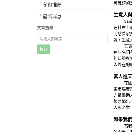
可確認的
參與推薦
生意人
最新消息
31歲那
在社會上
文章搜尋
比慈善家
退，生意
其實我一
搜尋
這些名詞
的知識與
人外在的
富人進
在
東市場賣
力捐書助
後才捐出
人與企業
如果我
當