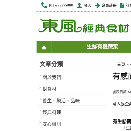
(02)2922-5980
登入
會員註冊
訂
生鮮有機蔬菜
文章分類
»
首頁
有感
關於我們
對食材
發表日期
14
養生、樂活、品味
意人是企
經典料理
有生態
安心檢測
「生態」