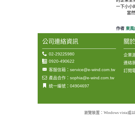
的企業主
一下小小
當
作者
東風
公司連絡資訊
關
02-29225980
企業
0920-490622
連絡
客服信箱：service@e-wind.com.tw
訂閱
產品合作：sophia@e-wind.com.tw
統一編號：04904697
瀏覽裝置：Windows vista或以