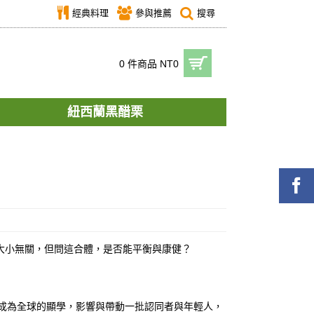
經典料理
參與推薦
搜尋
0 件商品 NT0
紐西蘭黑醋栗
大小無關，但問這合體，是否能平衡與康健？
成為全球的顯學，影響與帶動一批認同者與年輕人，