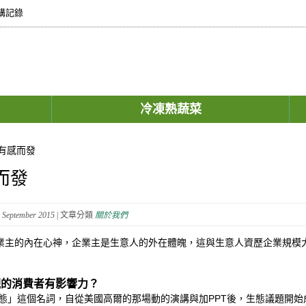
購記錄
冷凍熟蔬菜
有感而發
而發
 September 2015
| 文章分類
關於我們
業主的內在心神，企業主是生意人的外在體魄，這與生意人資歷企業規模
觀的消費者有影響力？
這個名詞，自從美國高爾的那場動的演講與加PPT後，生態議題開始