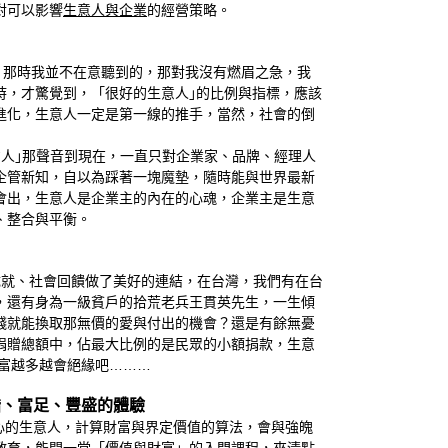
對可以影響
生意人與企業
的經營策略。
那時我並不在意聽到的，那對我沒有燃眉之急，我
時，才驚覺到，「很好的生意人｣的比例與指標，應該
進化，生意人一定是第一線的推手，當然，社會的倒
｣那聲音到現在，一直只對企業家、品牌、經理人
企管新知，自以為踩著一塊魔墊，隨時能與世界最新
會出，生意人是企業主的內在的心魂，企業主是生意
、整合與平衡。
成就、社會回饋做了美好的連結，在台灣，我們有在台
，還有身為一級貧戶的拾荒老兵王貫英先生，一生傾
錢就能換取那無價的愛與付出的機會？還是有餘無憂
捐贈總額中，佔最大比例的是民眾的小額捐款，生意
富越多越會絕緣吧………
諧、富足、豐盛的體驗
心的生意人，計算財富與界定價值的算法，會與強魄