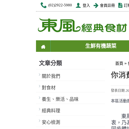
(02)2922-5980
登入
會員註冊
訂
生鮮有機蔬菜
文章分類
»
首頁
你消
關於我們
對食材
發表日期
26
養生、樂活、品味
本區活動
經典料理
東風
安心檢測
衷，乃