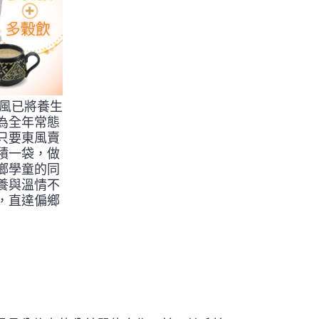
風已將養生
為全年常態
只要東風賣
積一袋，做
鄉學童的同
養與溫情不
，直達偏鄉