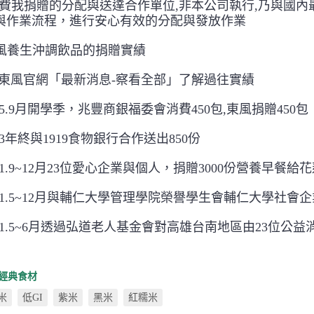
我捐贈的分配與送達合作單位,非本公司執行,乃與國內
與作業流程，進行安心有效的分配與發放作業
風養生沖調飲品的捐贈實績
選東風官網「最新消息-察看全部」了解過往實績
.9月開學季，兆豐商銀福委會消費450包,東風捐贈450包
年終與1919食物銀行合作送出850份
.9~12月23位愛心企業與個人，捐贈3000份營養早餐給
1.5~12月與輔仁大學管理學院榮譽學生會輔仁大學社會
1.5~6月透過弘道老人基金會對高雄台南地區由23位公益消
經典食材
米
低GI
紫米
黑米
紅糯米