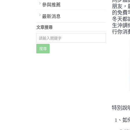
同步體
參與推薦
朋友，
的免費
最新消息
冬天都
生沖調
文章搜尋
行你消
搜尋
特別說
1、如