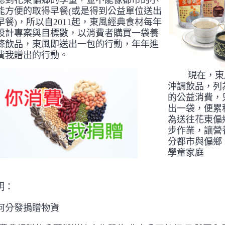
認到花東偏鄉的學童，並不能像都市的小
能方便的取得早餐(或是得到公益單位送出
早餐)，所以自2011起，東風經典食材每年
設計專案與目標數，以消費者購買一袋養
條飲品，東風即送出一包的行動，年年進
費我贈出的行動。
現在，東
沖調飲品，列
的公益消費，
出一袋，便累
為送往花東偏
步作業，讓營
分都市與偏鄉
學童家庭
明：
何分發捐贈物資