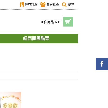
經典料理
參與推薦
搜尋
0 件商品 NT0
紐西蘭黑醋栗