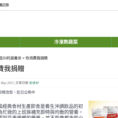
購記錄
冷凍熟蔬菜
»
低GI的滋養米
你消費我捐贈
費我捐贈
 May 2015
| 文章分類
對食材
即將改型，近日公佈中
經典食材生產即食是養生沖調飲品的初
為忙碌的上班族補充即時與均衡的營養。