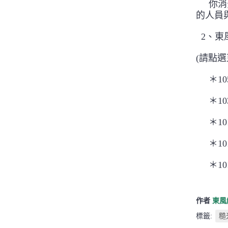
你消費
的人員
2、東
(請點
＊105
＊103
＊101
＊10
＊10
作者
東風
標籤:
糙