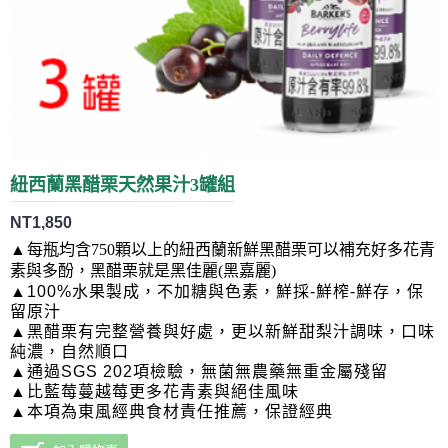
紐西蘭黑醋栗天然果汁3罐組
NT1,850
▲
每瓶均含750顆以上的紐西蘭新鮮黑醋栗可以補充好多花青
素與多酚，黑醋栗就是黑佳麗(黑嘉麗)
▲100%水果製成，不加糖與色素，鮮採-鮮榨-鮮存，保
留原汁
▲黑醋栗有完整營養與好處，更以新鮮甜梨汁調味，
口味
純濃，
自然順口
▲通過SGS 202項檢驗，無菌無農藥無重金屬殘留
▲比藍莓蔓越莓更多花青素與絕佳風味
▲本項為東風經典食材責任推薦，保證經典