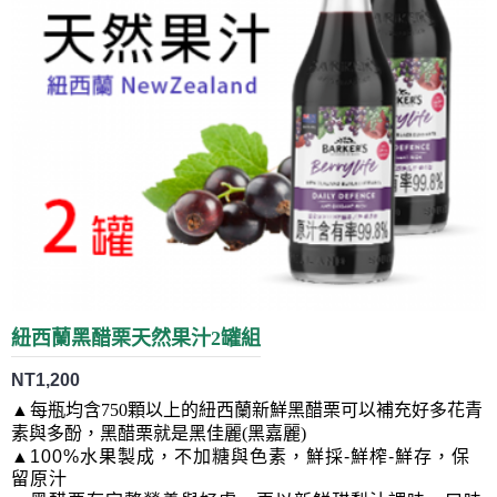
紐西蘭黑醋栗天然果汁2罐組
NT1,200
▲
每瓶均含750顆以上的紐西蘭新鮮黑醋栗可以補充好多花青
素與多酚，黑醋栗就是黑佳麗(黑嘉麗)
▲100%水果製成，不加糖與色素，鮮採-鮮榨-鮮存，保
留原汁