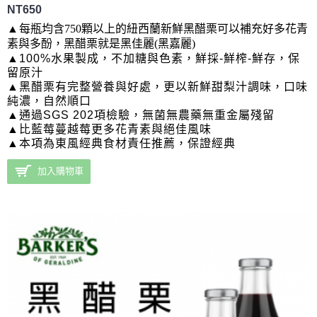
NT650
▲
每瓶均含750顆以上的紐西蘭新鮮黑醋栗可以補充好多花青
素與多酚，黑醋栗就是黑佳麗(黑嘉麗)
▲100%水果製成，不加糖與色素，鮮採-鮮榨-鮮存，保
留原汁
▲黑醋栗有完整營養與好處，更以新鮮甜梨汁調味，
口味
純濃，
自然順口
▲通過SGS 202項檢驗，無菌無農藥無重金屬殘留
▲比藍莓蔓越莓更多花青素與絕佳風味
▲本項為東風經典食材責任推薦，保證經典
加入購物車