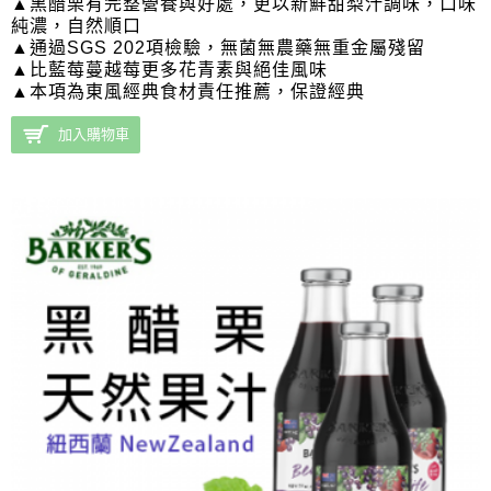
▲黑醋栗有完整營養與好處，更以新鮮甜梨汁調味，
口味
純濃，
自然順口
▲通過SGS 202項檢驗，無菌無農藥無重金屬殘留
▲比藍莓蔓越莓更多花青素與絕佳風味
▲本項為東風經典食材責任推薦，保證經典
加入購物車