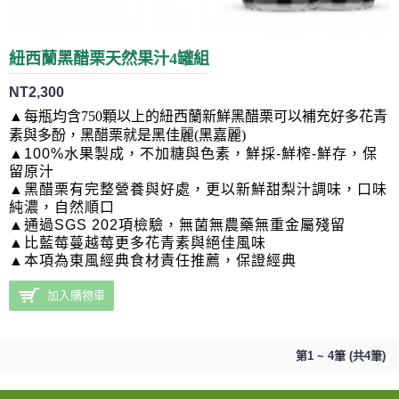
紐西蘭黑醋栗天然果汁4罐組
NT2,300
▲
每瓶均含750顆以上的紐西蘭新鮮黑醋栗可以補充好多花青
素與多酚，黑醋栗就是黑佳麗(黑嘉麗)
▲100%水果製成，不加糖與色素，鮮採-鮮榨-鮮存，保
留原汁
▲黑醋栗有完整營養與好處，更以新鮮甜梨汁調味，
口味
純濃，
自然順口
▲通過SGS 202項檢驗，無菌無農藥無重金屬殘留
▲比藍莓蔓越莓更多花青素與絕佳風味
▲本項為東風經典食材責任推薦，保證經典
加入購物車
第1 ~ 4筆 (共4筆)