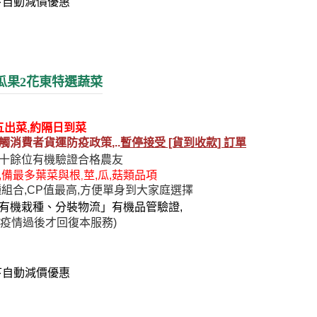
下自動減價優惠
瓜果2花東特選蔬菜
五出菜,約隔日
到
菜
觸消費者
貨運防疫政策,..
暫停接受 [貨到收款] 訂單
十餘位有機驗證合格農友
,備最多葉菜與根
莖,瓜,菇類品項
,
種組合,CP值最高,方便單身到大家庭選擇
有機栽種、分裝物流」有機品管驗證,
疫情過後才回復本服務
)
下自動減價優惠