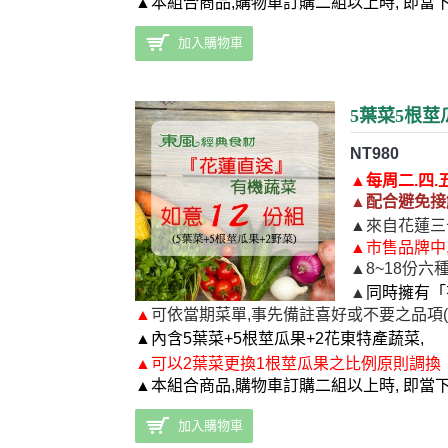
▲本組合商品,購物車訂購二組以上時, 即當
加入購物車
5葉菜5根莖
NT980
▲
每周二.四.
▲
配合
避免接
▲
來自花蓮三
▲市售品牌中
▲8~18份六
▲
同時擁有「
▲
可依當期菜單,事先備註喜好或不要之品項(
▲
內含5葉菜+5根莖瓜果+2花東特產蔬菜,
▲
可
以2葉菜更換1根莖瓜果之比例原則調換
▲本組合商品,購物車訂購二組以上時, 即當
加入購物車