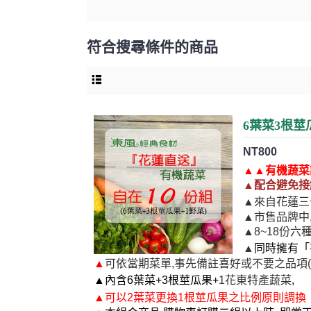
符合搜尋條件的商品
6葉菜3根莖
NT800
▲
▲
有機蔬菜
▲配合
避免接
▲
來自花蓮三
▲市售品牌中
▲8~18份六
▲
同時擁有「
▲
可依當期菜單,事先備註喜好或不要之品項(
▲
內含6葉菜+3根莖瓜果+
1花東特產蔬菜
,
▲
可
以2葉菜更換1根莖瓜果之比例原則調換