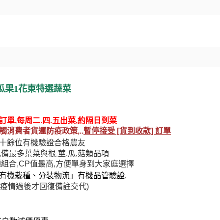
瓜果1花東特選蔬菜
訂單,每周二.四.五出菜,約隔日到菜
觸消費者
貨運防疫政策,..
暫停接受 [貨到收款] 訂單
十餘位有機驗證合格農友
,備最多葉菜與根
莖,瓜,菇類品項
,
種組合,CP值最高,方便單身到大家庭選擇
有機栽種、分裝物流」有機品管驗證,
疫情過後才回復備註交代
)