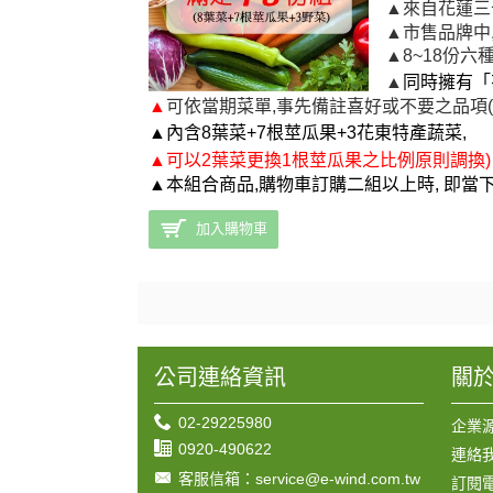
▲
來自花蓮三
▲市售品牌中
▲8~18份六
▲
同時擁有「
▲
可依當期菜單,事先備註喜好或不要之品項(
▲
內含8葉菜+7根莖瓜果+3花東特產蔬菜,
▲
可
以2葉菜更換1根莖瓜果之比例原則調換)
▲本組合商品,購物車訂購二組以上時, 即當
加入購物車
公司連絡資訊
關
02-29225980
企業
0920-490622
連絡
客服信箱：service@e-wind.com.tw
訂閱