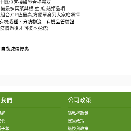
十餘位有機驗證合格農友
,備最多葉菜與根
莖,瓜,菇類品項
,
種組合,CP值最高,方便單身到大家庭選擇
有機栽種、分裝物流」有機品管驗證,
疫情過後才回復本服務
)
下自動減價優惠
於我們
公司政策
源起
隱私權政策
我們
運貨政策
電子報
退換貨政策