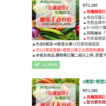
NT1,180
▲
有機蔬菜訂
▲
來自花蓮三
▲市售品牌中
▲8~18份六
▲
同時擁有「
▲
可依當期菜
▲
內含8葉菜+6根莖瓜果+
2花東特產蔬菜
,
▲
可
以2葉菜更換1根莖瓜果之比例原則調換
▲本組合商品,購物車訂購二組以上時, 即當
加入購物車
8葉菜7根莖
NT1,280
▲
有機蔬菜訂
▲
配合
避免接