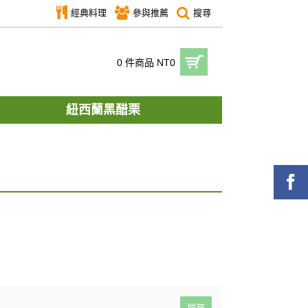
經典料理
參與推薦
搜尋
0 件商品 NT0
紐西蘭黑醋栗