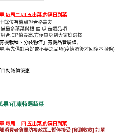
單,每周二.四.五出菜,約隔日到菜
十餘位有機驗證合格農友
,備最多葉菜與根
莖,瓜,菇類品項
,
種組合,CP值最高,方便單身到大家庭選擇
有機栽種、分裝物流」有機品管驗證,
單,事先備註喜好或不要之品項(
疫情過後才回復本服務
)
下自動減價優惠
瓜果3花東特選蔬菜
單,每周二.四.五出菜,約隔日到菜
觸消費者
貨運防疫政策,..
暫停接受 [貨到收款] 訂單