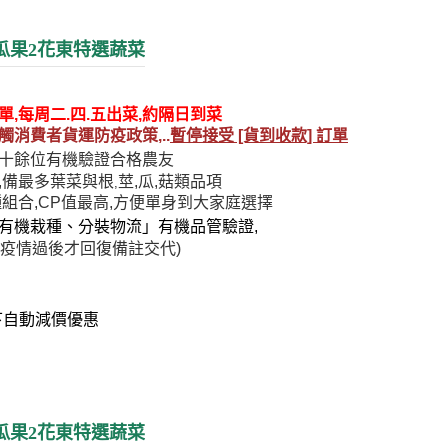
瓜果2花東特選蔬菜
單,每周二.四.五出菜,約隔日到菜
觸消費者
貨運防疫政策,..
暫停接受 [貨到收款] 訂單
十餘位有機驗證合格農友
,備最多葉菜與根
莖,瓜,菇類品項
,
種組合,CP值最高,方便單身到大家庭選擇
有機栽種、分裝物流」有機品管驗證,
疫情過後才回復備註交代
)
下自動減價優惠
瓜果2花東特選蔬菜