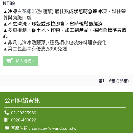
NT89
▲
冷凍
白花椰米
(
熟蔬菜
),最佳熟成狀態時急速冷凍
，
鎖住營
養與爽脆口感
▲不需清洗，炒飯或沙拉即食，省時輕鬆最經濟
▲多重檢測，從土地、作物、加工到產品，採國際標準最放
心
▲非凡比冷凍熟蔬菜,7種品項小包裝好料理多變化
▲第二包起享有優惠,$990免運
加入購物車
第1 ~ 6筆 (共6筆)
公司連絡資訊
02-29225980
0920-490622
客服信箱：service@e-wind.com.tw