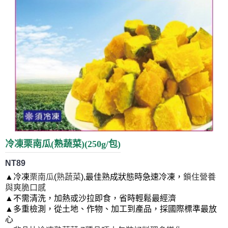
冷凍栗南瓜(熟蔬菜)(250g/包)
NT89
▲
冷凍
栗南瓜
(
熟蔬菜
),最佳熟成狀態時急速冷凍
，
鎖住營養
與爽脆口感
▲不需清洗，加熱或沙拉即食，省時輕鬆最經濟
▲多重檢測，從土地、作物、加工到產品，採國際標準最放
心