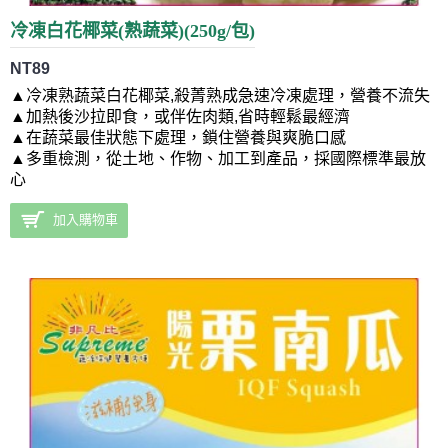
冷凍白花椰菜(熟蔬菜)(250g/包)
NT89
▲
冷凍熟蔬菜白花椰菜,殺菁熟成急速冷凍
處理，營養不流失
▲加熱後沙拉即食，或伴佐肉類,省時輕鬆最經濟
▲在蔬菜最佳狀態下處理，鎖住營養與爽脆口感
▲多重檢測，從土地、作物、加工到產品，採國際標準最放
心
加入購物車