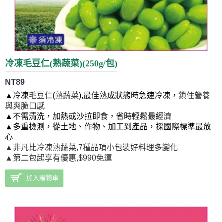
冷凍毛豆仁(熟蔬菜)(250g/包)
NT89
▲
冷凍
毛豆仁
(
熟蔬菜
),最佳熟成狀態時急速冷凍
，
鎖住營養
與爽脆口感
▲不需清洗，加熱或沙拉即食，省時輕鬆最經濟
▲多重檢測，從土地、作物、加工到產品，採國際標準最放
心
▲非凡比冷凍熟蔬菜,7種品項小包裝好料理多變化
▲第二包起享有優惠,$990免運
加入購物車