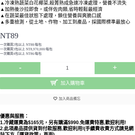
▲
冷凍熟蔬菜白花椰菜,殺菁熟成急速冷凍
處理，營養不流失
▲加熱後沙拉即食，或伴佐肉類,省時輕鬆最經濟
▲在蔬菜最佳狀態下處理，鎖住營養與爽脆口感
▲多重檢測，從土地、作物、加工到產品，採國際標準最放心
NT89
一次購買2包以上 NT88/每包
一次購買3包以上 NT8,970,000/每包
一次購買4包以上 NT86/每包
-
+
加入購物車
加入商品備忘
優惠與服務：
1.冷藏運費為$165元，另有購滿$990.免運費特惠,歡迎利用
!
2.此項產品提供貨到付款服務,歡迎利用!(手續費收費方式請見網
站下方「運貨政策」頁面)