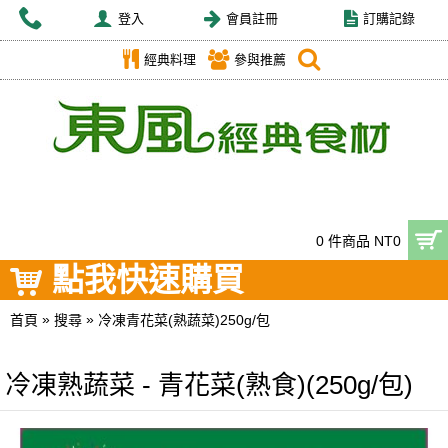
登入
會員註冊
訂購記錄
經典料理
參與推薦
0 件商品 NT0
點我快速購買
»
»
首頁
搜尋
冷凍青花菜(熟蔬菜)250g/包
冷凍熟蔬菜 - 青花菜(熟食)(250g/包)