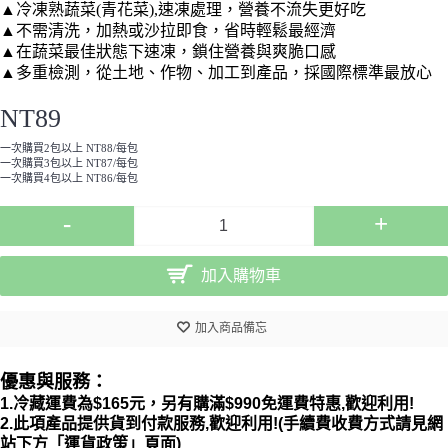
▲
冷凍熟蔬菜(青花菜),
速凍處理，營養不流失更好吃
▲不需清洗，加熱或沙拉即食，省時輕鬆最經濟
▲在蔬菜最佳狀態下速凍，鎖住營養與爽脆口感
▲多重檢測，從土地、作物、加工到產品，採國際標準最放心
NT89
一次購買2包以上 NT88/每包
一次購買3包以上 NT87/每包
一次購買4包以上 NT86/每包
-
+
加入購物車
加入商品備忘
優惠與服務：
1.冷藏運費為$165元，另有購滿$990免運費特惠,歡迎利用
!
2.此項產品提供貨到付款服務,歡迎利用!(手續費收費方式請見網
站下方「運貨政策」頁面)