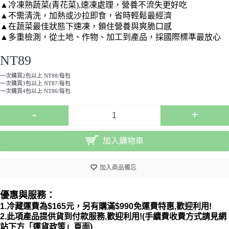
▲
冷凍熟蔬菜(青花菜),
速凍處理，營養不流失更好吃
▲不需清洗，加熱或沙拉即食，省時輕鬆最經濟
▲在蔬菜最佳狀態下速凍，鎖住營養與爽脆口感
▲多重檢測，從土地、作物、加工到產品，採國際標準最放心
NT89
一次購買2包以上 NT88/每包
一次購買3包以上 NT87/每包
一次購買4包以上 NT86/每包
-
+
加入購物車
加入商品備忘
優惠與服務：
1.冷藏運費為$165元，另有購滿$990免運費特惠,歡迎利用
!
2.此項產品提供貨到付款服務,歡迎利用!(手續費收費方式請見網
站下方「運貨政策」頁面)