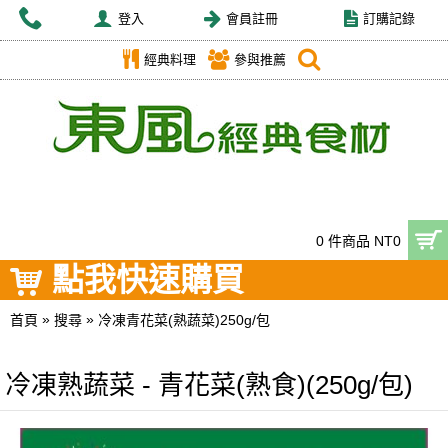
登入
會員註冊
訂購記錄
經典料理
參與推薦
0 件商品 NT0
點我快速購買
»
»
首頁
搜尋
冷凍青花菜(熟蔬菜)250g/包
冷凍熟蔬菜 - 青花菜(熟食)(250g/包)