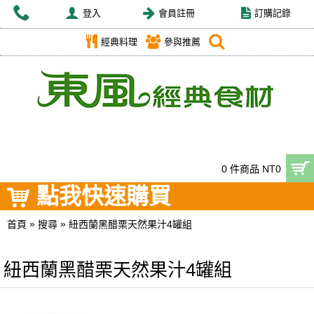
登入
會員註冊
訂購記錄
經典料理
參與推薦
0 件商品 NT0
點我快速購買
»
»
首頁
搜尋
紐西蘭黑醋栗天然果汁4罐組
紐西蘭黑醋栗天然果汁4罐組