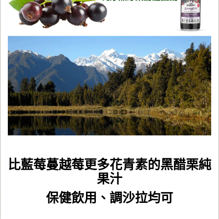
比藍莓蔓越莓更多花青素的黑醋栗純
果汁
保健飲用、調沙拉均可