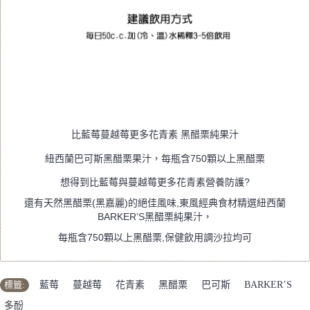
比藍莓蔓越莓更多花青素 黑醋栗純果汁
紐西蘭巴可斯黑醋栗果汁，每瓶含750顆以上黑醋栗
想得到比藍莓與蔓越莓更多花青素營養防護?
還有天然黑醋栗(黑嘉麗)的絕佳風味,東風經典食材精選紐西蘭
BARKER’S黑醋栗純果汁，
每瓶含750顆以上黑醋栗,保健飲用調沙拉均可
標籤:
藍莓
,
蔓越莓
,
花青素
,
黑醋栗
,
巴可斯
,
BARKER’S
,
多酚