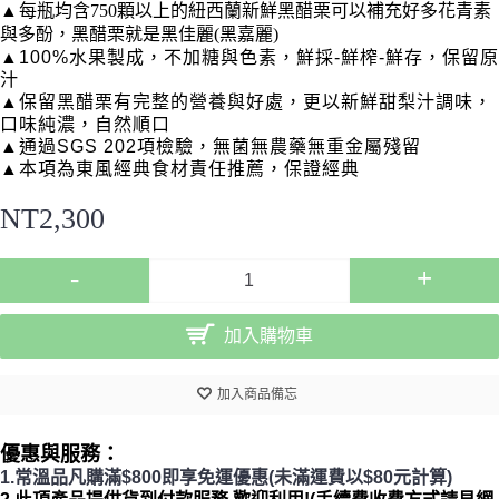
▲
每瓶均含750顆以上的紐西蘭新鮮黑醋栗可以補充好多花青素
與多酚，黑醋栗就是黑佳麗(黑嘉麗)
▲100%水果製成，不加糖與色素，鮮採-鮮榨-鮮存，保留原
汁
▲保留黑醋栗有完整的營養與好處，更以新鮮甜梨汁調味，
口味純濃，
自然順口
▲通過SGS 202項檢驗，無菌無農藥無重金屬殘留
▲本項為東風經典食材責任推薦，保證經典
NT2,300
-
+
加入購物車
加入商品備忘
優惠與服務：
1.常溫品凡購滿$800即享免運優惠(未滿運費以$80元計算)