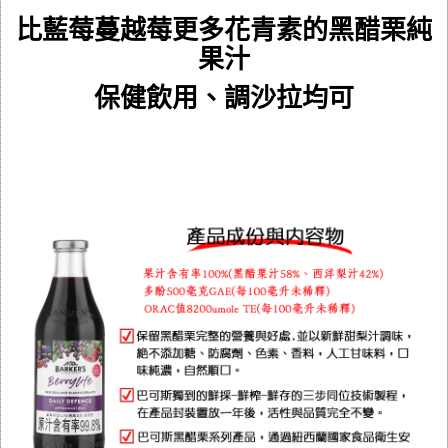
比藍莓蔓越莓更多花青素的黑醋栗純
果汁
保健飲用、調沙拉均可