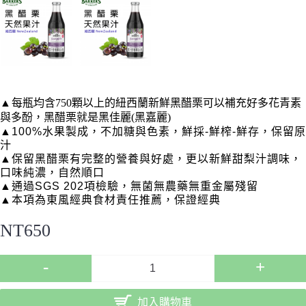
▲
每瓶均含750顆以上的紐西蘭新鮮黑醋栗可以補充好多花青素
與多酚，黑醋栗就是黑佳麗(黑嘉麗)
▲100%水果製成，不加糖與色素，鮮採-鮮榨-鮮存，保留原
汁
▲保留黑醋栗有完整的營養與好處，更以新鮮甜梨汁調味，
口味純濃，
自然順口
▲通過SGS 202項檢驗，無菌無農藥無重金屬殘留
▲本項為東風經典食材責任推薦，保證經典
NT650
-
+
加入購物車