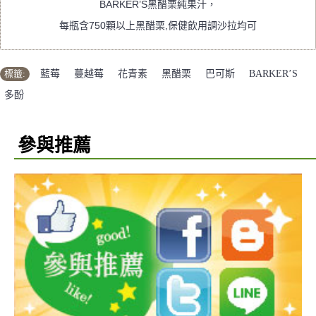
BARKER’S黑醋栗純果汁，
每瓶含750顆以上黑醋栗,保健飲用調沙拉均可
標籤:
藍莓
,
蔓越莓
,
花青素
,
黑醋栗
,
巴可斯
,
BARKER’S
,
多酚
參與推薦