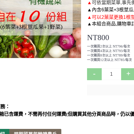
▲
可依當期菜單,事先
▲
內含6葉菜+3根莖瓜
▲
可
以2葉菜更換1根
▲本組合商品,購物車
NT800
一次購買2次以上 NT796/每次
一次購買4次以上 NT793/每次
一次購買8次以上 NT789/每次
一次購買12次以上 NT785/每次
-
+
服務：
箱已含運費，不需再付任何運費(但購買其他分頁商品時，仍以優