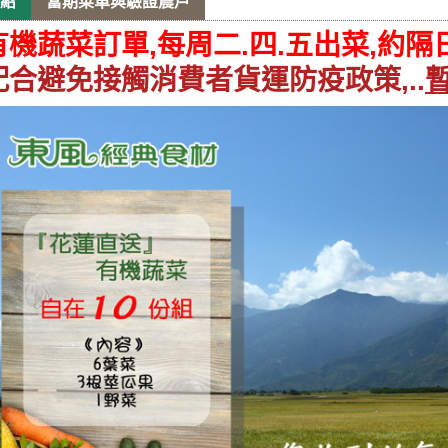
紹
當期菜單與驗證農戶
有機蔬菜訂單,每周二.四.五出菜,約隔
配合
避免接觸消費者
貨運防疫政策,..
暫