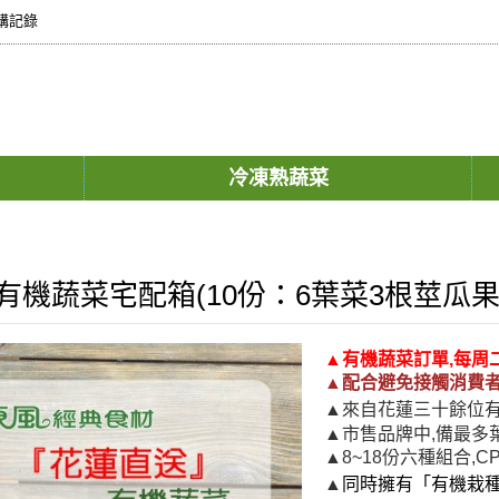
購記錄
冷凍熟蔬菜
有機蔬菜宅配箱(10份：6葉菜3根莖瓜果
▲
有機蔬菜訂單,每周二
▲
配合
避免接觸消費
▲來自花蓮三十餘位
▲市售品牌中,備最多
▲8~18份六種組合,
▲
同時擁有「有機栽種