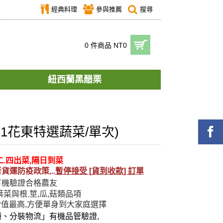
經典料理
參與推薦
搜尋
0 件商品 NT0
紐西蘭黑醋栗
1花東特選蔬菜/單次)
.四出菜,隔日到菜
者
貨運防疫政策,..
暫停接受 [貨到收款] 訂單
有機驗證合格農友
葉菜與根
莖,瓜,菇類品項
,
CP值最高,方便單身到大家庭選擇
、分裝物流」有機品管驗證,