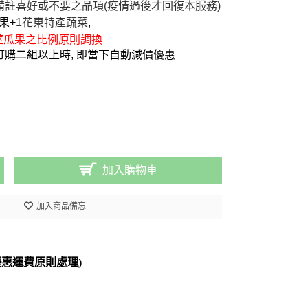
備註喜好或不要之品項(
疫情過後才回復本服務
)
果+
1花東特產蔬菜
,
莖瓜果之比例原則調換
訂購二組以上時, 即當下自動減價優惠
加入購物車
加入商品備忘
惠運費原則處理)