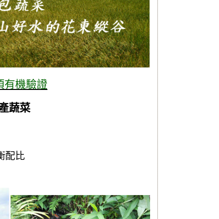
項有機驗證
特產蔬菜
衡配比