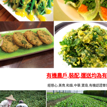
有機農戶,裝配,運送均為
經慈心,美育,和諧,中華,寶島,有機認證