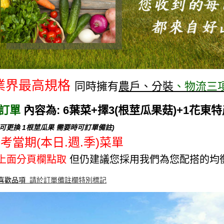
業界最高規格
同時擁有
農戶、分裝
、
物流三
訂單
內容為: 6葉菜+擇3(根莖瓜果菇)+1花東
 可更換 1根莖瓜果 需要時可訂單備註)
考當期(本日.週.季)菜單
上面分頁欄點取
但仍建議您採用我們為您配搭的均
喜歡品項
請於訂單備註欄特別標記