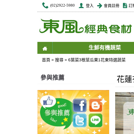
(02)2922-5980
登入
會員註冊
訂
生鮮有機蔬菜
»
»
首頁
搜尋
6葉菜3根莖瓜果1花東特選蔬菜
參與推薦
花蓮