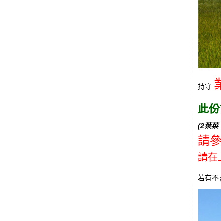
持守
此份
(2葉菜
請參
請在
若有不