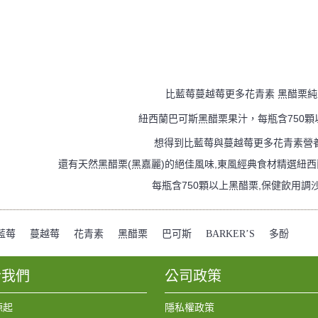
比藍莓蔓越莓更多花青素 黑醋栗
紐西蘭巴可斯黑醋栗果汁，每瓶含750顆
想得到比藍莓與蔓越莓更多花青素營
還有天然黑醋栗(黑嘉麗)的絕佳風味,東風經典食材精選紐西蘭
每瓶含750顆以上黑醋栗,保健飲用調
藍莓
,
蔓越莓
,
花青素
,
黑醋栗
,
巴可斯
,
BARKER’S
,
多酚
於我們
公司政策
源起
隱私權政策