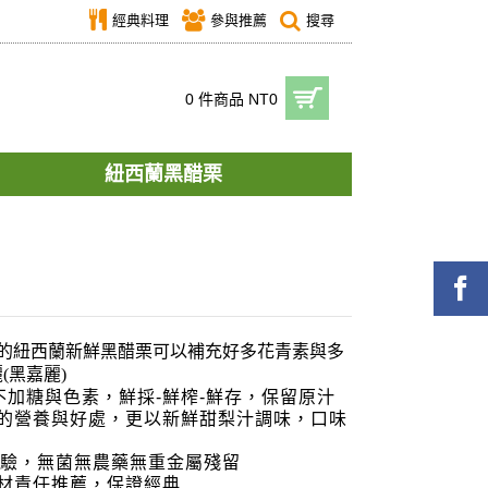
經典料理
參與推薦
搜尋
0 件商品 NT0
紐西蘭黑醋栗
上的紐西蘭新鮮黑醋栗可以補充好多花青素與多
(黑嘉麗)
不加糖與色素，鮮採-鮮榨-鮮存，保留原汁
的營養與好處，更以新鮮甜梨汁調味，
口味
項檢驗，無菌無農藥無重金屬殘留
材責任推薦，保證經典