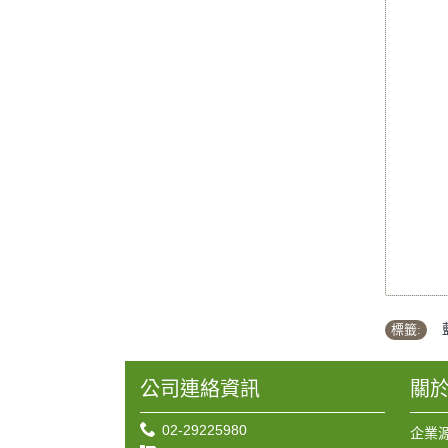
標籤:
公司連絡資訊
關
02-29225980
企業