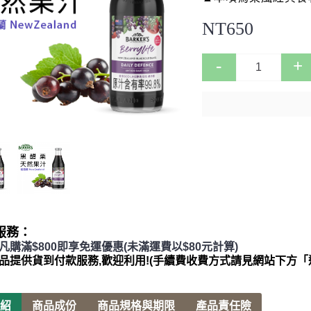
NT650
-
+
服務：
品凡購滿$800即享免運優惠(未滿運費以$80元計算)
產品提供貨到付款服務,歡迎利用!(手續費收費方式請見網站下方「
紹
商品成份
商品規格與期限
產品責任險