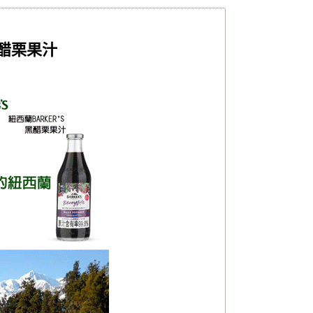
黑醋栗果汁