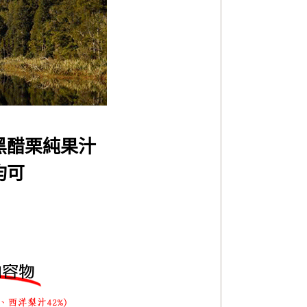
黑醋栗純果汁
均可