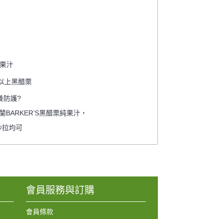
純果汁
以上黑醋栗
養防護?
BARKER’S黑醋栗純果汁，
沙拉均可
會員服務與訂購
會員條款