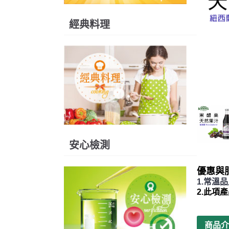
經典料理
安心檢測
優惠與
1.常溫
2.此項
商品介