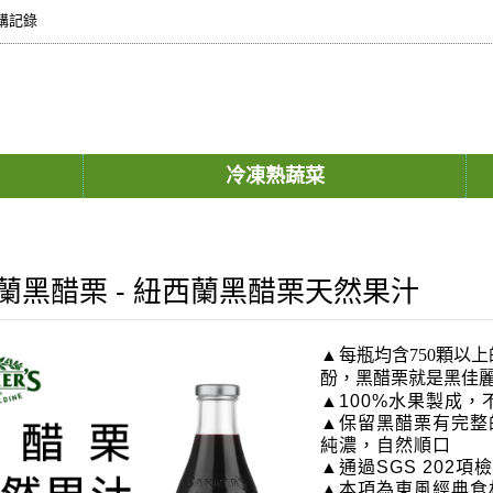
購記錄
冷凍熟蔬菜
蘭黑醋栗 - 紐西蘭黑醋栗天然果汁
▲
每瓶均含750顆以
酚，黑醋栗就是黑佳麗
▲100%水果製成，
▲保留黑醋栗有完整
純濃，
自然順口
▲通過SGS 202
▲本項為東風經典食