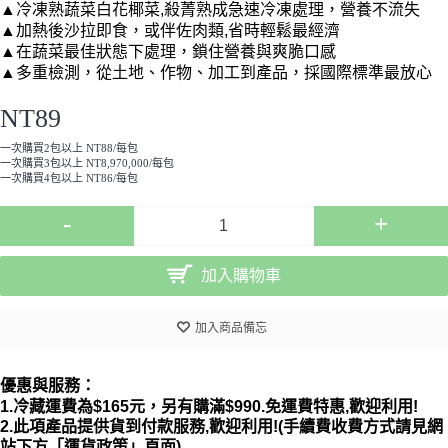
▲
冷凍熟蔬菜白花椰菜,殺菁熟成急速冷凍
處理，營養不流失
▲加熱後沙拉即食，或伴佐肉類,省時輕鬆最經濟
▲在蔬菜最佳狀態下處理，鎖住營養與爽脆口感
▲多重檢測，從土地、作物、加工到產品，採國際標準最放心
NT89
一次購買2包以上 NT88/每包
一次購買3包以上 NT8,970,000/每包
一次購買4包以上 NT86/每包
-
+
加入購物車
加入商品備忘
優惠與服務：
1.冷藏運費為$165元，另有購滿$990.免運費特惠,歡迎利用
!
2.此項產品提供貨到付款服務,歡迎利用!(手續費收費方式請見網
站下方「運貨政策」頁面)