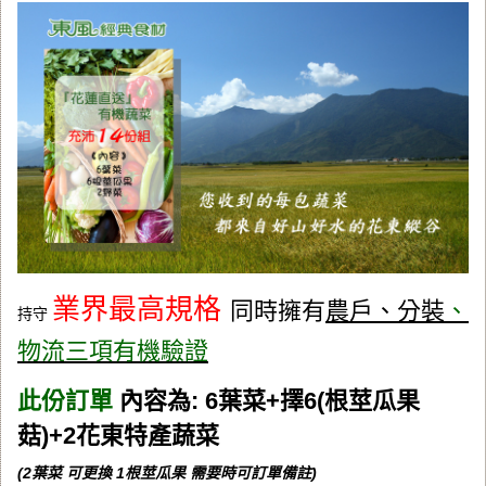
業界最高規格
同時擁有
農戶、分裝
、
持守
物流三項有機驗證
此份訂單
內容為: 6葉菜+擇6(根莖瓜果
菇)+2花東特產蔬菜
(2葉菜 可更換 1根莖瓜果 需要時可訂單備註)