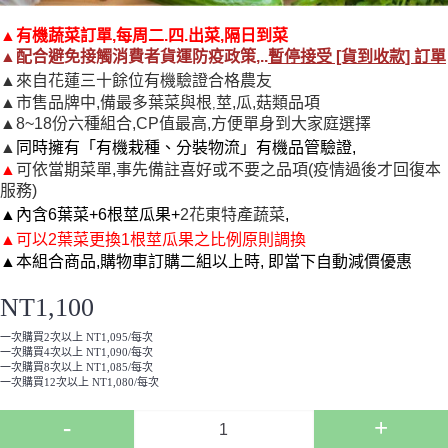
▲
有機蔬菜訂單,每周二.四.出菜,隔日到菜
▲
配合
避免接觸消費者
貨運防疫政策,..
暫停接受 [貨到收款] 訂單
▲
來自花蓮三十餘位有機驗證合格農友
▲市售品牌中,備最多葉菜與根
莖,瓜,菇類品項
,
▲8~18份六種組合,CP值最高,方便單身到大家庭選擇
▲
同時擁有「有機栽種、分裝物流」有機品管驗證,
▲
可依當期菜單,事先備註喜好或不要之品項(
疫情過後才回復本
服務
)
▲
內含6葉菜+6根莖瓜果+
2花東特產蔬菜
,
▲
可
以2葉菜更換1根莖瓜果之比例原則調換
▲本組合商品,購物車訂購二組以上時, 即當下自動減價優惠
NT1,100
一次購買2次以上 NT1,095/每次
一次購買4次以上 NT1,090/每次
一次購買8次以上 NT1,085/每次
一次購買12次以上 NT1,080/每次
-
+