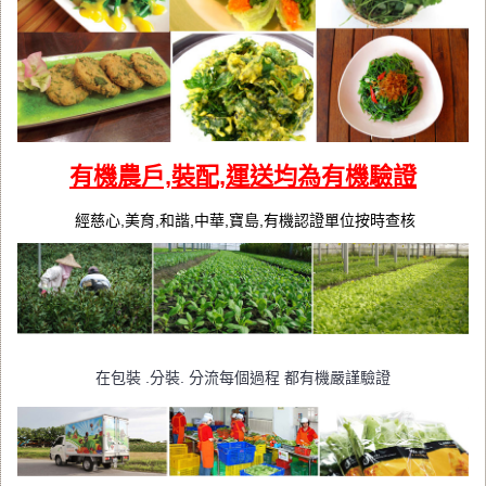
有機農戶,裝配,運送均為有機驗證
經慈心,美育,和諧,中華,寶島,有機認證單位按時查核
在包裝 .分裝. 分流每個過程 都有機嚴謹驗證