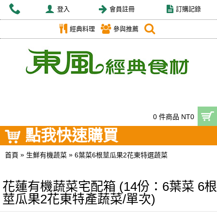
登入
會員註冊
訂購記錄
經典料理
參與推薦
0 件商品 NT0
點我快速購買
»
»
首頁
生鮮有機蔬菜
6葉菜6根莖瓜果2花東特選蔬菜
花蓮有機蔬菜宅配箱 (14份：6葉菜 6根
莖瓜果2花東特產蔬菜/單次)